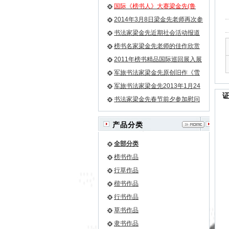
国际《榜书人》大赛梁金先(鲁
牛）老师荣膺榜书第一名小字第
2014年3月8日梁金先老师再次参
二名
加残联畅想艺术团活动
书法家梁金先近期社会活动报道
榜书名家梁金先老师的佳作欣赏
之《龙》等
2011年榜书精品国际巡回展入展
名单
军旅书法家梁金先原创旧作《雪
花》
军旅书法家梁金先2013年1月24
日再次为驻军某团挥豪泼墨
书法家梁金先春节前夕参加慰问
驻军部队官兵的活动
产品分类
全部分类
榜书作品
行草作品
楷书作品
行书作品
草书作品
隶书作品