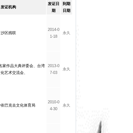
发证日
到期
发证机构
期
日期
2014-0
沙区残联
永久
1-18
名家作品大典评委会、台湾
2013-0
永久
文化艺术交流会、
7-03
2010-0
沙依巴克去文化体育局
永久
4-30