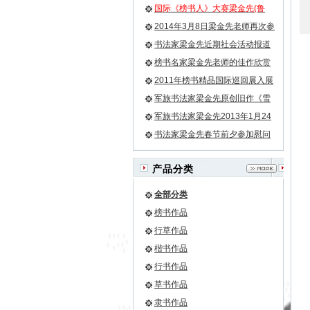
国际《榜书人》大赛梁金先(鲁
牛）老师荣膺榜书第一名小字第
2014年3月8日梁金先老师再次参
二名
加残联畅想艺术团活动
书法家梁金先近期社会活动报道
榜书名家梁金先老师的佳作欣赏
之《龙》等
2011年榜书精品国际巡回展入展
名单
军旅书法家梁金先原创旧作《雪
花》
军旅书法家梁金先2013年1月24
日再次为驻军某团挥豪泼墨
书法家梁金先春节前夕参加慰问
驻军部队官兵的活动
产品分类
全部分类
榜书作品
行草作品
楷书作品
行书作品
草书作品
隶书作品