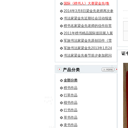
国际《榜书人》大赛梁金先(鲁
牛）老师荣膺榜书第一名小字第
2014年3月8日梁金先老师再次参
二名
加残联畅想艺术团活动
书法家梁金先近期社会活动报道
榜书名家梁金先老师的佳作欣赏
之《龙》等
2011年榜书精品国际巡回展入展
名单
军旅书法家梁金先原创旧作《雪
花》
军旅书法家梁金先2013年1月24
证
日再次为驻军某团挥豪泼墨
书法家梁金先春节前夕参加慰问
驻军部队官兵的活动
产品分类
全部分类
榜书作品
行草作品
楷书作品
行书作品
草书作品
隶书作品