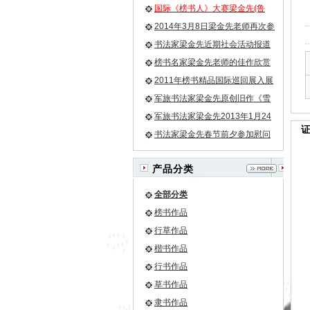
国际《榜书人》大赛梁金先(鲁
牛）老师荣膺榜书第一名小字第
2014年3月8日梁金先老师再次参
二名
加残联畅想艺术团活动
书法家梁金先近期社会活动报道
榜书名家梁金先老师的佳作欣赏
之《龙》等
2011年榜书精品国际巡回展入展
名单
军旅书法家梁金先原创旧作《雪
花》
军旅书法家梁金先2013年1月24
日再次为驻军某团挥豪泼墨
书法家梁金先春节前夕参加慰问
驻军部队官兵的活动
产品分类
全部分类
榜书作品
行草作品
楷书作品
行书作品
草书作品
隶书作品