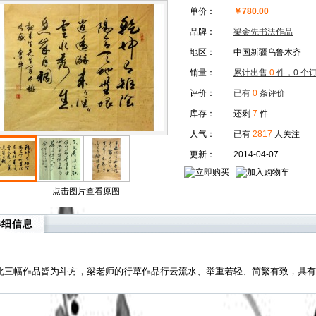
单价：
￥
780.00
品牌：
梁金先书法作品
地区：
中国新疆乌鲁木齐
销量：
累计出售
0
件，0 个
评价：
已有
0
条评价
库存：
还剩
7
件
人气：
已有
2817
人关注
更新：
2014-04-07
点击图片查看原图
详细信息
此三幅作品皆为斗方，梁老师的行草作品行云流水、举重若轻、简繁有致，具有