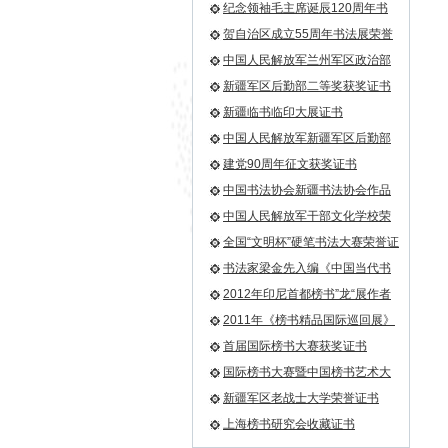
誉证书
纪念领袖毛主席诞辰120周年书
法作品邀请展金奖荣誉证书
贺自治区成立55周年书法展荣誉
证书
中国人民解放军兰州军区政治部
一等奖荣誉证书
新疆军区后勤部二等奖获奖证书
新疆临书临印大展证书
中国人民解放军新疆军区后勤部
荣誉证书
建党90周年征文获奖证书
中国书法协会新疆书法协会作品
入选证书
中国人民解放军干部文化学校荣
誉证书
全国“文明杯”硬笔书法大赛荣誉证
书
书法家梁金先入编《中国当代书
画家大辞典》
2012年印尼首都榜书”龙“展作者
—梁金先
2011年《榜书精品国际巡回展》
第一名
首届国际榜书大赛获奖证书
国际榜书大赛暨中国榜书艺术大
论坛收藏证书
新疆军区老战士大学荣誉证书
上海榜书研究会收藏证书