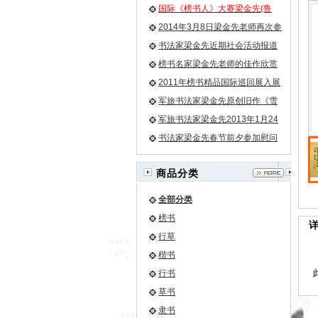
国际《榜书人》大赛梁金先(鲁
牛）老师荣膺榜书第一名小字第
2014年3月8日梁金先老师再次参
二名
加残联畅想艺术团活动
书法家梁金先近期社会活动报道
榜书名家梁金先老师的佳作欣赏
之《龙》等
2011年榜书精品国际巡回展入展
名单
军旅书法家梁金先原创旧作《雪
花》
军旅书法家梁金先2013年1月24
日再次为驻军某团挥豪泼墨
书法家梁金先春节前夕参加慰问
驻军部队官兵的活动
商品分类
全部分类
榜书
行草
楷书
行书
草书
隶书