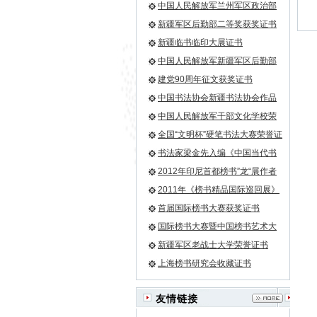
证书
中国人民解放军兰州军区政治部
一等奖荣誉证书
新疆军区后勤部二等奖获奖证书
新疆临书临印大展证书
中国人民解放军新疆军区后勤部
荣誉证书
建党90周年征文获奖证书
中国书法协会新疆书法协会作品
入选证书
中国人民解放军干部文化学校荣
誉证书
全国“文明杯”硬笔书法大赛荣誉证
书
书法家梁金先入编《中国当代书
画家大辞典》
2012年印尼首都榜书”龙“展作者
—梁金先
2011年《榜书精品国际巡回展》
第一名
首届国际榜书大赛获奖证书
国际榜书大赛暨中国榜书艺术大
论坛收藏证书
新疆军区老战士大学荣誉证书
上海榜书研究会收藏证书
友情链接