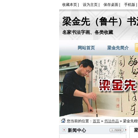
收藏本页
|
设为主页
|
保存桌面
|
手机版
|
梁金先（鲁牛）书
名家书法字画、各类收藏
网站首页
梁金先简介
您当前的位置：
首页
»
书法作品
» 梁金先
新闻中心