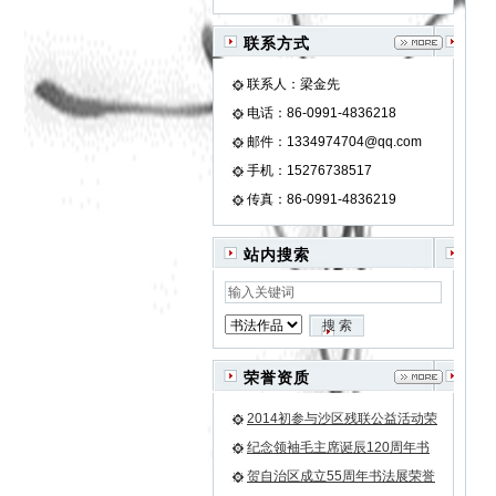
联系方式
联系人：梁金先
电话：86-0991-4836218
邮件：1334974704@qq.com
手机：15276738517
传真：86-0991-4836219
站内搜索
荣誉资质
2014初参与沙区残联公益活动荣
誉证书
纪念领袖毛主席诞辰120周年书
法作品邀请展金奖荣誉证书
贺自治区成立55周年书法展荣誉