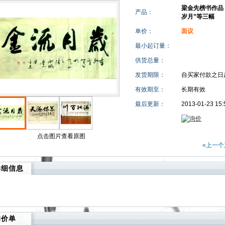
梁金先榜书作品
产品：
岁月”等三幅
单价：
面议
最小起订量：
供货总量：
发货期限：
自买家付款之日
有效期至：
长期有效
最后更新：
2013-01-23 15:
点击图片查看原图
«上一个
详细信息
询价单