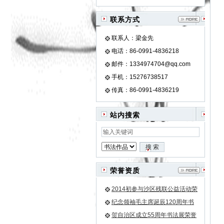
联系方式
联系人：梁金先
电话：86-0991-4836218
邮件：1334974704@qq.com
手机：15276738517
传真：86-0991-4836219
站内搜索
荣誉资质
2014初参与沙区残联公益活动荣
誉证书
纪念领袖毛主席诞辰120周年书
法作品邀请展金奖荣誉证书
贺自治区成立55周年书法展荣誉