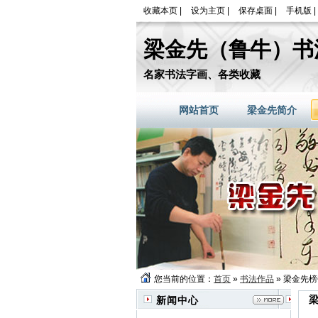
收藏本页
|
设为主页
|
保存桌面
|
手机版
|
梁金先（鲁牛）书
名家书法字画、各类收藏
网站首页
梁金先简介
您当前的位置：
首页
»
书法作品
» 梁金先
新闻中心