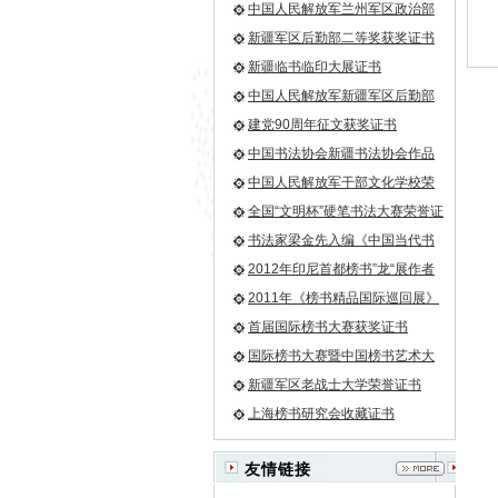
证书
中国人民解放军兰州军区政治部
一等奖荣誉证书
新疆军区后勤部二等奖获奖证书
新疆临书临印大展证书
中国人民解放军新疆军区后勤部
荣誉证书
建党90周年征文获奖证书
中国书法协会新疆书法协会作品
入选证书
中国人民解放军干部文化学校荣
誉证书
全国“文明杯”硬笔书法大赛荣誉证
书
书法家梁金先入编《中国当代书
画家大辞典》
2012年印尼首都榜书”龙“展作者
—梁金先
2011年《榜书精品国际巡回展》
第一名
首届国际榜书大赛获奖证书
国际榜书大赛暨中国榜书艺术大
论坛收藏证书
新疆军区老战士大学荣誉证书
上海榜书研究会收藏证书
友情链接