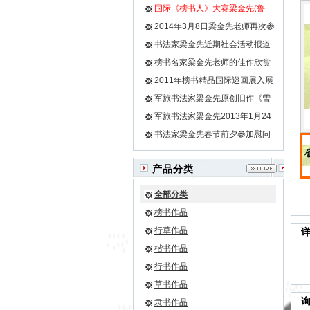
国际《榜书人》大赛梁金先(鲁
牛）老师荣膺榜书第一名小字第
2014年3月8日梁金先老师再次参
二名
加残联畅想艺术团活动
书法家梁金先近期社会活动报道
榜书名家梁金先老师的佳作欣赏
之《龙》等
2011年榜书精品国际巡回展入展
名单
军旅书法家梁金先原创旧作《雪
花》
军旅书法家梁金先2013年1月24
日再次为驻军某团挥豪泼墨
书法家梁金先春节前夕参加慰问
驻军部队官兵的活动
产品分类
全部分类
榜书作品
行草作品
楷书作品
行书作品
草书作品
隶书作品