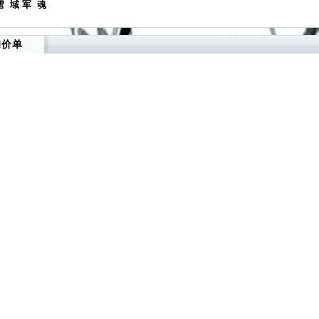
雪 域 军 魂
询价单