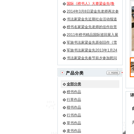
国际《榜书人》大赛梁金先(鲁
牛）老师荣膺榜书第一名小字第
2014年3月8日梁金先老师再次参
二名
加残联畅想艺术团活动
书法家梁金先近期社会活动报道
榜书名家梁金先老师的佳作欣赏
之《龙》等
2011年榜书精品国际巡回展入展
名单
军旅书法家梁金先原创旧作《雪
花》
军旅书法家梁金先2013年1月24
日再次为驻军某团挥豪泼墨
书法家梁金先春节前夕参加慰问
驻军部队官兵的活动
产品分类
全部分类
榜书作品
行草作品
楷书作品
行书作品
草书作品
隶书作品