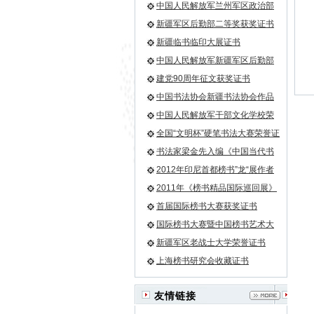
证书
中国人民解放军兰州军区政治部
一等奖荣誉证书
新疆军区后勤部二等奖获奖证书
新疆临书临印大展证书
中国人民解放军新疆军区后勤部
荣誉证书
建党90周年征文获奖证书
中国书法协会新疆书法协会作品
入选证书
中国人民解放军干部文化学校荣
誉证书
全国“文明杯”硬笔书法大赛荣誉证
书
书法家梁金先入编《中国当代书
画家大辞典》
2012年印尼首都榜书”龙“展作者
—梁金先
2011年《榜书精品国际巡回展》
第一名
首届国际榜书大赛获奖证书
国际榜书大赛暨中国榜书艺术大
论坛收藏证书
新疆军区老战士大学荣誉证书
上海榜书研究会收藏证书
友情链接