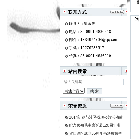
联系方式
联系人：梁金先
电话：86-0991-4836218
邮件：1334974704@qq.com
手机：15276738517
传真：86-0991-4836219
站内搜索
荣誉资质
2014初参与沙区残联公益活动荣
誉证书
纪念领袖毛主席诞辰120周年书
法作品邀请展金奖荣誉证书
贺自治区成立55周年书法展荣誉